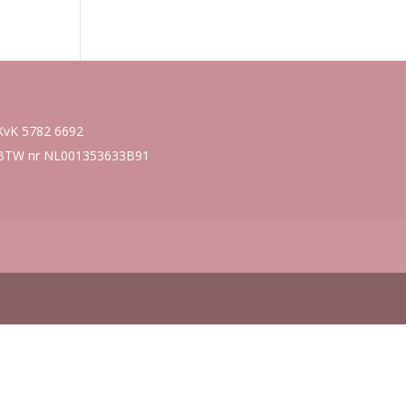
KvK 5782 6692
BTW nr NL001353633B91