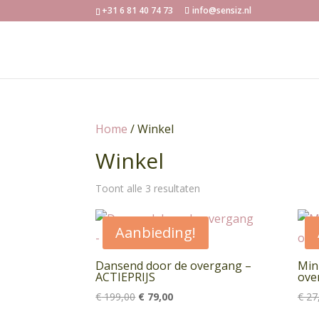
+31 6 81 40 74 73
info@sensiz.nl
Home
/ Winkel
Winkel
Toont alle 3 resultaten
Aanbieding!
Dansend door de overgang –
Min
ACTIEPRIJS
ove
Oorspronkelijke
Huidige
€
199,00
€
79,00
€
27
prijs
prijs