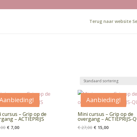
Terug naar website Se
Aanbieding!
Aanbieding!
i cursus – Grip op de
Mini cursus – Grip op de
rgang – ACTIEPRIJS
overgang – ACTIEPRIJS-Q
Oorspronkelijke
Huidige
Oorspronkelijke
Huidige
,00
€
7,00
€
27,00
€
15,00
prijs
prijs
prijs
prijs