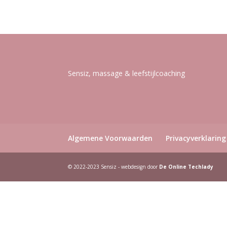
was:
is:
€ 199,00.
€ 79,00.
Sensiz, massage & leefstijlcoaching
Algemene Voorwaarden
Privacyverklaring
© 2022-2023 Sensiz - webdesign door
De Online Techlady