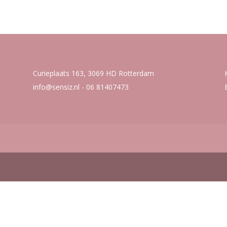
was:
is:
was:
is:
€ 27,00.
€ 7,00.
€ 27,00.
€ 15,00.
Curieplaats 163, 3069 HD Rotterdam
info@sensiz.nl
- 06 81407473